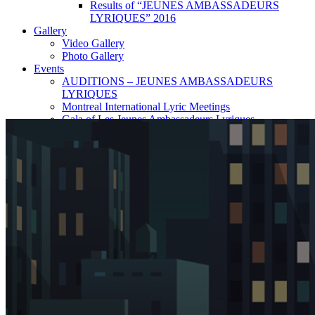
Results of “JEUNES AMBASSADEURS
LYRIQUES” 2016
Gallery
Video Gallery
Photo Gallery
Events
AUDITIONS – JEUNES AMBASSADEURS
LYRIQUES
Montreal International Lyric Meetings
Gala of Les Jeunes Ambassadeurs Lyriques
EXHIBITIONS
Contact
FR