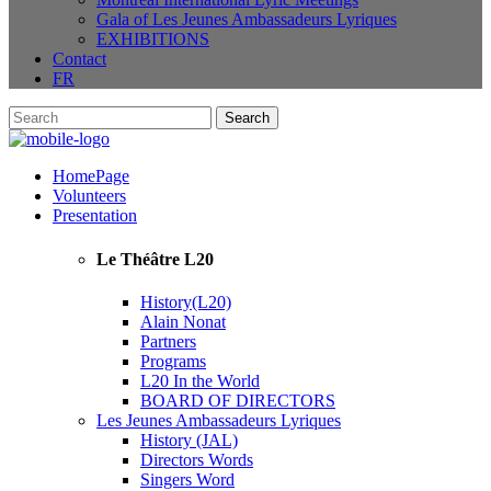
Gala of Les Jeunes Ambassadeurs Lyriques
EXHIBITIONS
Contact
FR
HomePage
Volunteers
Presentation
Le Théâtre L20
History(L20)
Alain Nonat
Partners
Programs
L20 In the World
BOARD OF DIRECTORS
Les Jeunes Ambassadeurs Lyriques
History (JAL)
Directors Words
Singers Word