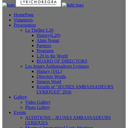
HomePage
Volunteers
Presentation
Le Théâtre L20
History(L20)
Alain Nonat
Partners
Programs
L20 In the World
BOARD OF DIRECTORS
Les Jeunes Ambassadeurs Lyriques
History (JAL)
Directors Words
Singers Word
Results of “JEUNES AMBASSADEURS
LYRIQUES” 2016
Gallery
Video Gallery
Photo Gallery
Events
AUDITIONS – JEUNES AMBASSADEURS
LYRIQUES
Montreal International Lyric Meetings