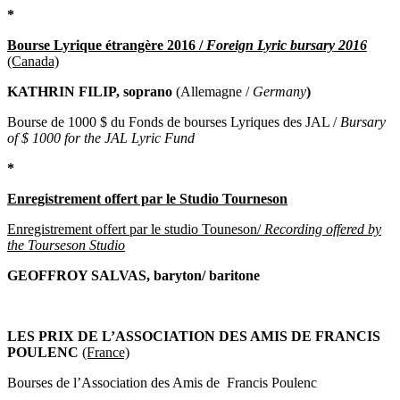
*
Bourse Lyrique étrangère 2016 /
Foreign Lyric bursary 2016
(Canada)
KATHRIN FILIP, soprano
(Allemagne /
Germany
)
Bourse de 1000 $ du Fonds de bourses Lyriques des JAL /
Bursary
of $ 1000 for the JAL Lyric Fund
*
Enregistrement offert par le Studio Tourneson
Enregistrement offert par le studio Touneson/
Recording offered by
the Tourseson Studio
GEOFFROY SALVAS, baryton/ baritone
LES PRIX DE L’ASSOCIATION DES AMIS DE FRANCIS
POULENC
(France)
Bourses de l’Association des Amis de Francis Poulenc