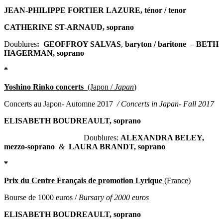
JEAN-PHILIPPE FORTIER LAZURE, ténor / tenor
CATHERINE ST-ARNAUD, soprano
Doublures
:
GEOFFROY SALVAS
,
baryton / baritone
–
BETH
HAGERMAN, soprano
*
Yoshino Rinko concerts
(Japon /
Japan
)
Concerts au Japon- Automne 2017
/
Concerts in Japan-
Fall 2017
ELISABETH BOUDREAULT, soprano
Doublures:
ALEXANDRA BELEY,
mezzo-soprano
&
LAURA BRANDT, soprano
*
Prix du Centre Français de promotion Lyrique
(France)
Bourse de 1000 euros /
Bursary of 2000 euros
ELISABETH BOUDREAULT, soprano