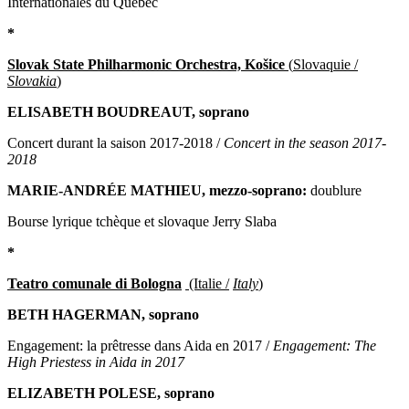
Internationales du Québec
*
Slovak State Philharmonic Orchestra, Košice
(
Slovaquie /
Slovakia
)
ELISABETH BOUDREAUT, soprano
Concert durant la saison 2017-2018 /
Concert in the season 2017-
2018
MARIE-ANDRÉE MATHIEU, mezzo-soprano:
doublure
Bourse lyrique tchèque et slovaque Jerry Slaba
*
Teatro comunale di Bologna
(Italie /
Italy
)
BETH HAGERMAN, soprano
Engagement: la prêtresse dans Aida en 2017 /
Engagement: The
High Priestess in Aida in 2017
ELIZABETH POLESE, soprano