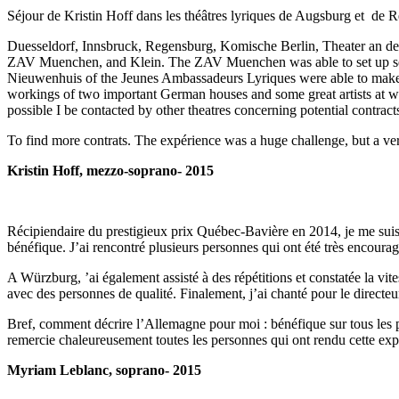
Séjour de Kristin Hoff dans les théâtres lyriques de Augsburg et de 
Duesseldorf, Innsbruck, Regensburg, Komische Berlin, Theater an der W
ZAV Muenchen, and Klein. The ZAV Muenchen was able to set up sever
Nieuwenhuis of the Jeunes Ambassadeurs Lyriques were able to make o
workings of two important German houses and some great artists at wo
possible I be contacted by other theatres concerning potential contr
To find more contrats. The expérience was a huge challenge, but a ve
Kristin Hoff, mezzo-soprano- 2015
Récipiendaire du prestigieux prix Québec-Bavière en 2014, je me sui
bénéfique. J’ai rencontré plusieurs personnes qui ont été très encourag
A Würzburg, ’ai également assisté à des répétitions et constatée la vites
avec des personnes de qualité. Finalement, j’ai chanté pour le directeu
Bref, comment décrire l’Allemagne pour moi : bénéfique sur tous les p
remercie chaleureusement toutes les personnes qui ont rendu cette exp
Myriam Leblanc, soprano- 2015