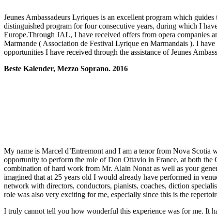
Jeunes Ambassadeurs Lyriques is an excellent program which guides tal
distinguished program for four consecutive years, during which I have
Europe.Through JAL, I have received offers from opera companies and
Marmande ( Association de Festival Lyrique en Marmandais ). I have 
opportunities I have received through the assistance of Jeunes Ambas
Beste Kalender, Mezzo Soprano. 2016
My name is Marcel d’Entremont and I am a tenor from Nova Scotia who 
opportunity to perform the role of Don Ottavio in France, at both the
combination of hard work from Mr. Alain Nonat as well as your genero
imagined that at 25 years old I would already have performed in venue
network with directors, conductors, pianists, coaches, diction speciali
role was also very exciting for me, especially since this is the repert
I truly cannot tell you how wonderful this experience was for me. It