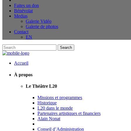
Faites un don
Bénévolat
Medias
Galerie Vidéo
Galerie de photos
Contact
EN
Accueil
À propos
Le Théâtre L20
Missions et programmes
Historique
L20 dans le monde
Partenaires artistiques et financiers
Alain Nonat
Conseil d’Administration