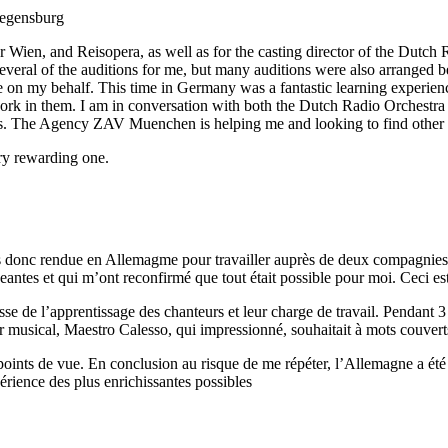
Regensburg
ien, and Reisopera, as well as for the casting director of the Dutch R
al of the auditions for me, but many auditions were also arranged be
n my behalf. This time in Germany was a fantastic learning experienc
rk in them. I am in conversation with both the Dutch Radio Orchestra a
acts. The Agency ZAV Muenchen is helping me and looking to find other 
ry rewarding one.
s donc rendue en Allemagme pour travailler auprès de deux compagnies 
eantes et qui m’ont reconfirmé que tout était possible pour moi. Ceci est
se de l’apprentissage des chanteurs et leur charge de travail. Pendant 3 s
r musical, Maestro Calesso, qui impressionné, souhaitait à mots couverts 
oints de vue. En conclusion au risque de me répéter, l’Allemagne a été u
érience des plus enrichissantes possibles