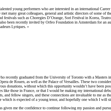
ented young performers who are interested in an international Career b
 met many great colleagues, general and artistic directors of some of t
 festivals such as Choregies D’Orange, Sori Festival in Korea, Teatr
also been recently invited by Orfeo Foundation in Amsterdam for an au
sadeurs Lyriques. »
recently graduated from the University of Toronto with a Masters in v
 Opera de Rouen, as well as the Palace of Versailles. These two consid
us donations, without which this opportunity wouldn’t have been possi
s like those in France, or that I would be making my international debu
sts, and fellow singers, and these connections are invaluable to me as t
oire which is expected of a young tenor, and hopefully one which I will 
 has given me the confidence to continue following my passion and purs