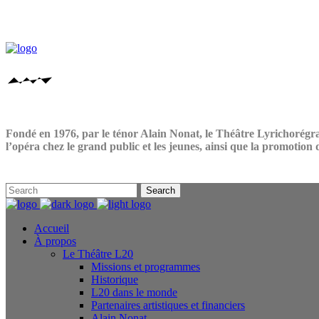
Fondé en 1976, par le ténor Alain Nonat, le Théâtre Lyrichorégra
l’opéra chez le grand public et les jeunes, ainsi que la promotion d’
Accueil
À propos
Le Théâtre L20
Missions et programmes
Historique
L20 dans le monde
Partenaires artistiques et financiers
Alain Nonat