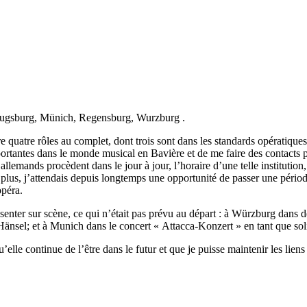
: Augsburg, Münich, Regensburg, Wurzburg .
 quatre rôles au complet, dont trois sont dans les standards opératique
ortantes dans le monde musical en Bavière et de me faire des contacts p
lemands procèdent dans le jour à jour, l’horaire d’une telle institution,
e plus, j’attendais depuis longtemps une opportunité de passer une péri
opéra.
ésenter sur scène, ce qui n’était pas prévu au départ : à Würzburg dan
nsel; et à Munich dans le concert « Attacca-Konzert » en tant que solis
qu’elle continue de l’être dans le futur et que je puisse maintenir les lie