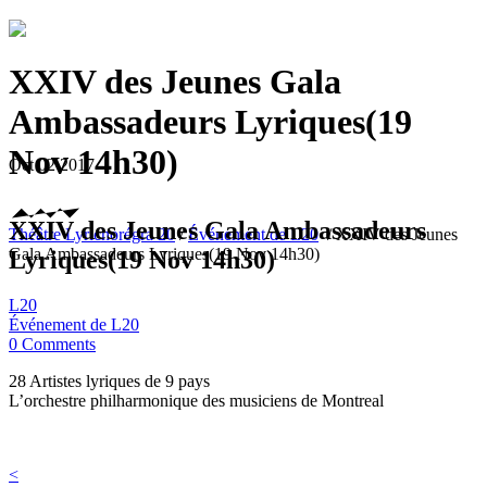
XXIV des Jeunes Gala
Ambassadeurs Lyriques(19
Nov 14h30)
Oct
02
2017
XXIV des Jeunes Gala Ambassadeurs
Théâtre Lyrichorégra 20
/
Événement de L20
/
XXIV des Jeunes
Gala Ambassadeurs Lyriques(19 Nov 14h30)
Lyriques(19 Nov 14h30)
L20
Événement de L20
0 Comments
28 Artistes lyriques de 9 pays
L’orchestre philharmonique des musiciens de Montreal
<