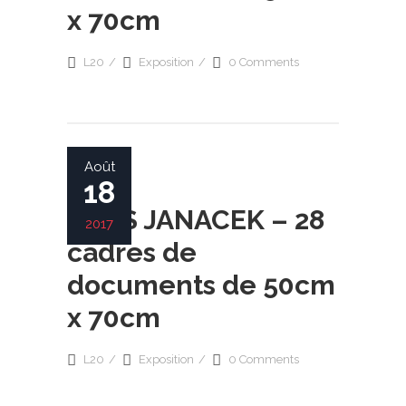
x 70cm
L20
Exposition
0 Comments
Août
18
LEOS JANACEK – 28
2017
cadres de
documents de 50cm
x 70cm
L20
Exposition
0 Comments