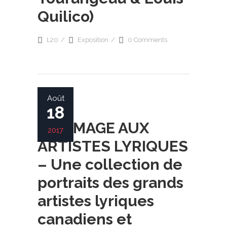
Quilico)
L20
Exposition
0 Comments
Août
18
HOMMAGE AUX
2017
ARTISTES LYRIQUES
– Une collection de
portraits des grands
artistes lyriques
canadiens et