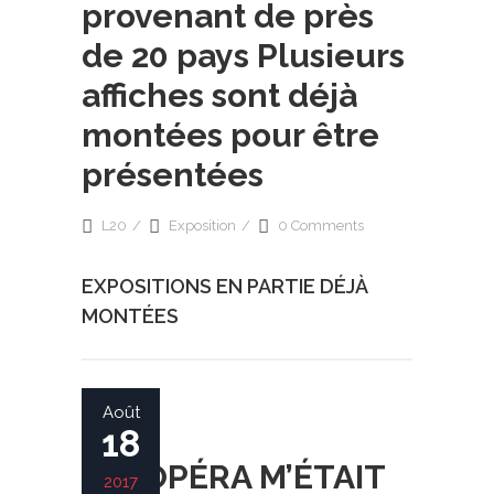
provenant de près
de 20 pays Plusieurs
affiches sont déjà
montées pour être
présentées
L20
Exposition
0 Comments
EXPOSITIONS EN PARTIE DÉJÀ
MONTÉES
Août
18
SI L’OPÉRA M’ÉTAIT
2017