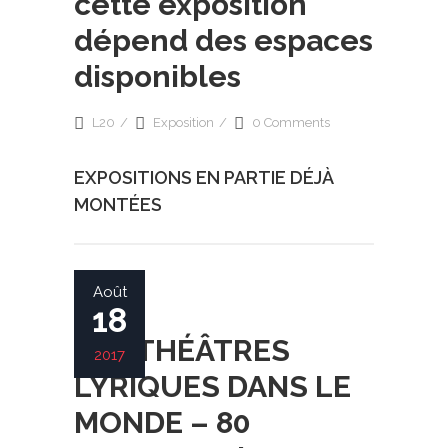
cette exposition
dépend des espaces
disponibles
L20
Exposition
0 Comments
EXPOSITIONS EN PARTIE DÉJÀ
MONTÉES
Août
18
LES THÉÂTRES
2017
LYRIQUES DANS LE
MONDE – 80