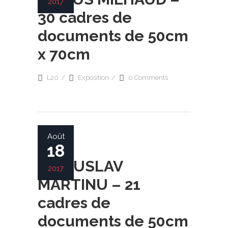
2017
30 cadres de
documents de 50cm
x 70cm
L20
Exposition
0 Comments
Août
18
MOHUSLAV
2017
MARTINU – 21
cadres de
documents de 50cm