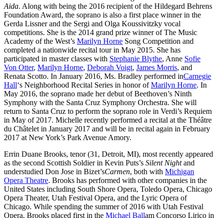
Aida
. Along with being the 2016 recipient of the Hildegard Behrens
Foundation Award, the soprano is also a first place winner in the
Gerda Lissner and the Sergi and Olga Koussivitzky vocal
competitions. She is the 2014 grand prize winner of The Music
Academy of the West’s
Marilyn Horne
Song Competition and
completed a nationwide recital tour in May 2015. She has
participated in master classes with
Stephanie Blythe
, Anne
Sofie
Von Otter
,
Marilyn Horne
,
Deborah Voigt
,
James Morris
, and
Renata Scotto. In January 2016, Ms. Bradley performed in
Carnegie
Hall
‘s Neighborhood Recital Series in honor of
Marilyn Horne
. In
May 2016, the soprano made her debut of Beethoven’s Ninth
Symphony with the Santa Cruz Symphony Orchestra. She will
return to Santa Cruz to perform the soprano role in Verdi’s Requiem
in May of 2017. Michelle recently performed a recital at the Théâtre
du Châtelet in January 2017 and will be in recital again in February
2017 at New York’s Park Avenue Amory.
Errin Duane Brooks, tenor (31, Detroit, MI), most recently appeared
as the second Scottish Soldier in Kevin Puts’s
Silent Night
and
understudied Don Jose in Bizet’s
Carmen
, both with
Michigan
Opera Theatre
. Brooks has performed with other companies in the
United States including South Shore Opera, Toledo Opera, Chicago
Opera Theater, Utah Festival Opera, and the Lyric Opera of
Chicago. While spending the summer of 2016 with Utah Festival
Opera, Brooks placed first in the
Michael Ball
am Concorso Lirico in