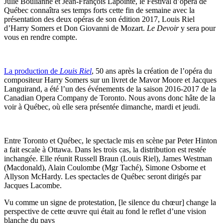
Julie Boulianne et Jean-François Lapointe, le Festival d’opéra de
Québec connaîtra ses temps forts cette fin de semaine avec la
présentation des deux opéras de son édition 2017, Louis Riel
d’Harry Somers et Don Giovanni de Mozart.
Le Devoir
y sera pour
vous en rendre compte.
La production de
Louis Riel
, 50 ans après la création de l’opéra du
compositeur Harry Somers sur un livret de Mavor Moore et Jacques
Languirand, a été l’un des événements de la saison 2016-2017 de la
Canadian Opera Company de Toronto. Nous avons donc hâte de la
voir à Québec, où elle sera présentée dimanche, mardi et jeudi.
Entre Toronto et Québec, le spectacle mis en scène par Peter Hinton
a fait escale à Ottawa. Dans les trois cas, la distribution est restée
inchangée. Elle réunit Russell Braun (Louis Riel), James Westman
(Macdonald), Alain Coulombe (Mgr Taché), Simone Osborne et
Allyson McHardy. Les spectacles de Québec seront dirigés par
Jacques Lacombe.
Vu comme un signe de protestation, [le silence du chœur] change la
perspective de cette œuvre qui était au fond le reflet d’une vision
blanche du pays