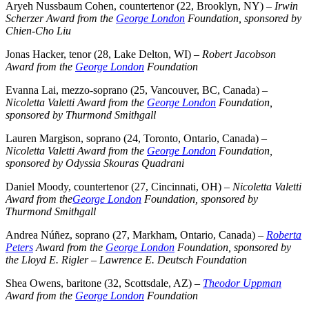
Aryeh Nussbaum Cohen, countertenor (22, Brooklyn, NY) –
Irwin
Scherzer Award from the
George London
Foundation, sponsored by
Chien-Cho Liu
Jonas Hacker, tenor (28, Lake Delton, WI) –
Robert Jacobson
Award from the
George London
Foundation
Evanna Lai, mezzo-soprano (25, Vancouver, BC, Canada) –
Nicoletta Valetti Award from the
George London
Foundation,
sponsored by Thurmond Smithgall
Lauren Margison, soprano (24, Toronto, Ontario, Canada) –
Nicoletta Valetti Award from the
George London
Foundation,
sponsored by Odyssia Skouras Quadrani
Daniel Moody, countertenor (27, Cincinnati, OH) –
Nicoletta Valetti
Award from the
George London
Foundation, sponsored by
Thurmond Smithgall
Andrea Núñez, soprano (27, Markham, Ontario, Canada) –
Roberta
Peters
Award from the
George London
Foundation, sponsored by
the Lloyd E. Rigler – Lawrence E. Deutsch Foundation
Shea Owens, baritone (32, Scottsdale, AZ) –
Theodor Uppman
Award from the
George London
Foundation