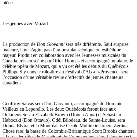
pièces.
Les jeunes avec Mozart
La production de
Don Giovanni
sera très différente. Sauf surprise
majeure, il ne s’agira pas d’un postulat scénique ou esthétique
majeur. Produit en collaboration avec les Jeunesses musicales du
Canada, mis en scène par Oriol Thomas et accompagné au piano, le
célèbre opéra de Mozart, qui a vu cet été les débuts du Québécois
Philippe Sly dans le rôle-titre au Festival d’Aix-en-Provence, sera
l’occasion d’une véritable revue d’effectifs de jeunes chanteurs
canadiens.
Geoffroy Salvas sera Don Giovanni, accompagné de Dominic
Veilleux en Leporello. Les deux Québécois feront face aux
Ontariens Susan Elizabeth Brown (Donna Anna) et Sebastian
Haboczki (Don Ottavio). Odéi Bilodeau, de Sainte-Louise, sera
Donna Elvira, et la Montréalaise Cecile Muhire incarnera Zerlina.
Chose rare, la basse de Colombie-Britannique Scott Brooks chantera
à la fois les rôles de Masetto et du Commandeur.
Don Giovanni
est