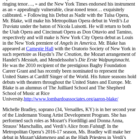
ringing tenor…, » and the New York Times endorsed his instrument
as an « appealingly vulnerable, clear-toned tenor… exquisitely
calibrated. » Following his Debut as Nadir with the Tulsa Opera,
Mr. Blake, will make his Metropolitan Opera debut in Verdi’s
La
Traviata
under the baton of Nicola Luisotti. He will return to both
the Utah Opera and Cincinnati Opera as Don Ottavio and Tamino,
respectively and will make is New York City Opera debut as Louis
in the New York premiere of
Angels in America
. Mr. Blake has
appeared at
Carnegie Hall
with the Oratorio Society of New York in
such repertoire as Haydn’s
The Creation
, the Mozart arrangement of
Handel’s
Messiah
, and Mendelssohn’s
Die Erste Walpurgisnacht
.
He was the 2010 recipient of the prestigious Bagby Foundation
Career Grant and has recently been nominated to represent the
United States at Cardiff Singer of the World. His future seasons hold
debuts with theaters throughout the United States and Europe. Mr.
Blake is an alumnus of The Juilliard School and The Shepherd
School of Music at Rice
University.
http://www.lombardoassociates.org/aaron-blake/
Michelle Bradley, soprano (34, Versailles, KY) is in her second year
of the Lindemann Young Artist Development Program. She has
performed such roles as Mozart’s Fiordilligi and Donna Anna,
Strauss’ Marschallin, and Verdi’s Alice from
Falstaff
. In the
Metropolitan Opera’s 2016-17 season, Ms. Bradley will make her
debut in Mozart’s
Idomeneo
and as the High Priestess in Verdi’s