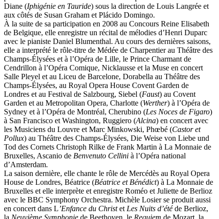
Diane (
Iphigénie en Tauride
) sous la direction de Louis Langrée et
aux côtés de Susan Graham et Plácido Domingo.
À la suite de sa participation en 2008 au Concours Reine Elisabeth
de Belgique, elle enregistre un récital de mélodies d’Henri Duparc
avec le pianiste Daniel Blumenthal. Au cours des dernières saisons,
elle a interprété le rôle-titre de Médée de Charpentier au Théâtre des
Champs-Élysées et à l’Opéra de Lille, le Prince Charmant de
Cendrillon à l’Opéra Comique, Nicklausse et la Muse en concert
Salle Pleyel et au Liceu de Barcelone, Dorabella au Théâtre des
Champs-Élysées, au Royal Opera House Covent Garden de
Londres et au Festival de Salzbourg, Siebel (
Faust
) au Covent
Garden et au Metropolitan Opera, Charlotte (
Werther
) à l’Opéra de
Sydney et à l’Opéra de Montréal, Cherubino (
Les Noces de Figaro
)
à San Francisco et Washington, Ruggiero (
Alcina
) en concert avec
les Musiciens du Louvre et Marc Minkowski, Phœbé (
Castor et
Pollux
) au Théâtre des Champs-Élysées, Die Weise von Liebe und
Tod des Cornets Christoph Rilke de Frank Martin à La Monnaie de
Bruxelles, Ascanio de
Benvenuto Cellini
à l’Opéra national
d’Amsterdam.
La saison dernière, elle chante le rôle de Mercédès au Royal Opera
House de Londres, Béatrice (
Béatrice et Bénédict
) à La Monnaie de
Bruxelles et elle interprète et enregistre Roméo et Juliette de Berlioz
avec le BBC Symphony Orchestra. Michèle Losier se produit aussi
en concert dans L
’Enfance du Christ
et
Les Nuits d’été
de Berlioz,
la
Neuvième Symphonie
de Beethoven, le
Requiem
de Mozart, la