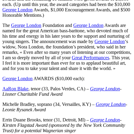
each. (Up until this year, the award categories had been the $10,000
George London
Awards, $1,000 Encouragement Awards, and $500
Honorable Mentions.)
The
George London
Foundation and
George London
Awards are
named for the great American bass-baritone, who devoted much of
his time and energy in his later years to the support and nurturing of
young singers. The announcement was made by
George London
‘s
widow, Nora London, the foundation’s president, who said in her
remarks, « Even after so many years of listening at our competitions,
I am so deeply moved by all of your
Great Performances
. This year,
I feel it is more important than ever for us to applaud beautiful art,
and for you to take your talent and share it with the world. »
George London
AWARDS ($10,000 each):
Aa
Ron Blake
, tenor (33, Palos Verdes, CA) –
George London
-
Lissner Charitable Fund Award
Michelle Bradley, soprano (34, Versailles, KY) –
George London
-
Leonie Rysanek Award
Errin Duane Brooks, tenor (31, Detroit, MI) –
George London
-
Kirsten Flagstad Award (sponsored by the New York Community
Trust) for a potential Wagnerian singer