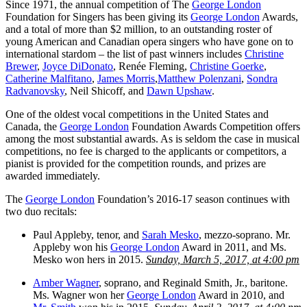
Since 1971, the annual competition of The
George London
Foundation for Singers has been giving its
George London
Awards,
and a total of more than $2 million, to an outstanding roster of
young American and Canadian opera singers who have gone on to
international stardom – the list of past winners includes
Christine
Brewer
,
Joyce DiDonato
, Renée Fleming,
Christine Goerke
,
Catherine Malfitano
,
James Morris
,
Matthew Polenzani
,
Sondra
Radvanovsky
, Neil Shicoff, and
Dawn Upshaw
.
One of the oldest vocal competitions in the United States and
Canada, the
George London
Foundation Awards Competition offers
among the most substantial awards. As is seldom the case in musical
competitions, no fee is charged to the applicants or competitors, a
pianist is provided for the competition rounds, and prizes are
awarded immediately.
The
George London
Foundation’s 2016-17 season continues with
two duo recitals:
Paul Appleby, tenor, and
Sarah Mesko
, mezzo-soprano. Mr.
Appleby won his
George London
Award in 2011, and Ms.
Mesko won hers in 2015.
Sunday, March 5, 2017, at 4:00 pm
Amber Wagner
, soprano, and Reginald Smith, Jr., baritone.
Ms. Wagner won her
George London
Award in 2010, and