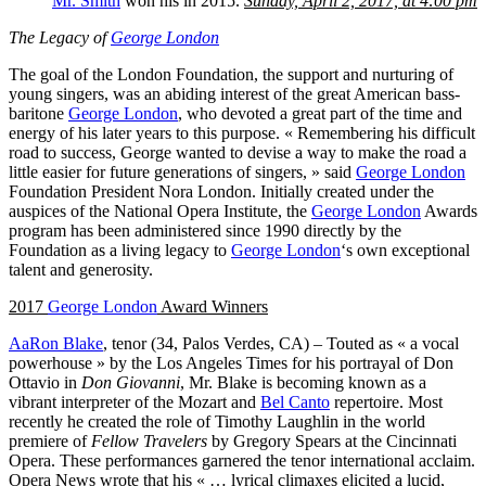
Mr. Smith
won his in 2015.
Sunday, April 2, 2017, at 4:00 pm
The Legacy of
George London
The goal of the London Foundation, the support and nurturing of
young singers, was an abiding interest of the great American bass-
baritone
George London
, who devoted a great part of the time and
energy of his later years to this purpose. « Remembering his difficult
road to success, George wanted to devise a way to make the road a
little easier for future generations of singers, » said
George London
Foundation President Nora London. Initially created under the
auspices of the National Opera Institute, the
George London
Awards
program has been administered since 1990 directly by the
Foundation as a living legacy to
George London
‘s own exceptional
talent and generosity.
2017
George London
Award Winners
Aa
Ron Blake
, tenor (34, Palos Verdes, CA) – Touted as « a vocal
powerhouse » by the Los Angeles Times for his portrayal of Don
Ottavio in
Don Giovanni
, Mr. Blake is becoming known as a
vibrant interpreter of the Mozart and
Bel Canto
repertoire. Most
recently he created the role of Timothy Laughlin in the world
premiere of
Fellow Travelers
by Gregory Spears at the Cincinnati
Opera. These performances garnered the tenor international acclaim.
Opera News wrote that his « … lyrical climaxes elicited a lucid,