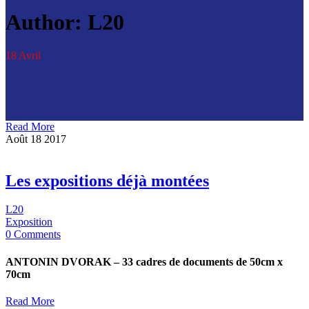
Author: L20
18 Avril
Read More
Août
18
2017
Les expositions déjà montées
L20
Exposition
0 Comments
ANTONIN DVORAK – 33 cadres de documents de 50cm x
70cm
Read More