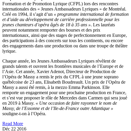
Formation et de Promotion Lyrique (CFPL) lors des rencontres
internationales des « Jeunes Ambassadeurs Lyriques » de Montréal.
Créé en 1994, il s’agit d’un
« programme international de formation
et d’aide au développement de carrière professionnelle pour les
jeunes chanteurs d’opéra âgés de 18 à 35 ans »
. Les lauréats
peuvent notamment remporter des bourses et des prix
internationaux, ainsi que des stages de perfectionnement en Europe,
des participations à des concerts sur tous les continents, ou encore
des engagements dans une production ou dans une troupe de théâtre
lyrique.
Chaque année, les Jeunes Ambassadeurs Lyriques révèlent de
grands talents et ouvrent les frontières musicales de l’Europe et de
l’Asie. Cet année, Xavier Adenot, Directeur de Production de
l’Opéra de Massy a remis le prix du CFPL à une jeune soprano
québécoise de 23 ans, Elisabeth Boudreault. Un prix de l’Opéra de
Massy a aussi été remis, à la mezzo Emma Parkinson. Elle
remporte un engagement pour une prochaine production en France,
et s’est vue proposer le rôle de Mercedes dans Carmen qui sera joué
en 2019 à Massy.
« Une occasion de faire rayonner le nom de
Massy, de l’Essonne et de l’Ile-de-France outre Atlantique »
souligne-t-on à l’Opéra.
Read More
Déc
22
2016