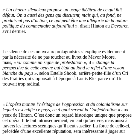
« Un choeur silencieux propose un usage théâtral de ce qui fait
défaut. On a aussi des gens qui discutent, mais qui, au fond, ne
produisent pas d’action, ce qui peut être une allégorie de la nature
politique du commentaire aujourd’hui »
, disait Hinton au
Devoir
en
avril dernier.
Le silence de ces nouveaux protagonistes s’explique évidemment
par la nécessité de ne pas toucher au livret de Mavor Moore,
mais,
« vu comme un signe de protestation »
, il
« change la
perspective de cette oeuvre qui était au fond le reflet d’une vision
blanche du pays »
, selon Estelle Shook, arrière-petite-fille d’un Cri
des Prairies qui s’opposait à l’époque à Louis Riel parce qu’il le
trouvait trop radical.
« L’opéra montre l’héritage de l’oppression et du colonialisme sur
lequel s’est édifié ce pays, ce à quoi servait la Confédération »
aux
yeux de Hinton. C’est donc un regard historique unique que propose
cet opéra. Il le fait intrinsèquement, en tant qu’oeuvre, mais aussi à
travers les lectures scéniques qu’il peut susciter. La force de celle-ci,
précédée d’une excellente réputation, sera intéressante à juger sur