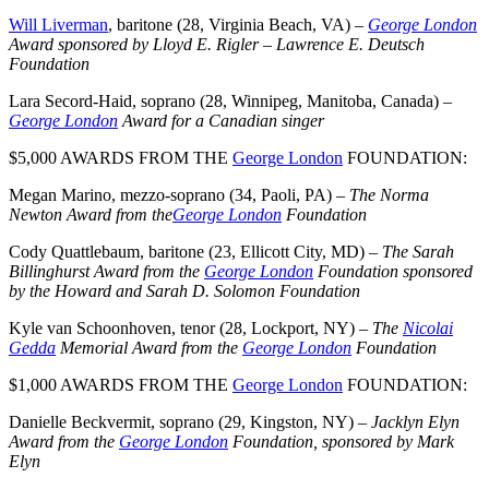
Will Liverman
, baritone (28, Virginia Beach, VA) –
George London
Award sponsored by Lloyd E. Rigler – Lawrence E. Deutsch
Foundation
Lara Secord-Haid, soprano (28, Winnipeg, Manitoba, Canada) –
George London
Award for a Canadian singer
$5,000 AWARDS FROM THE
George London
FOUNDATION:
Megan Marino, mezzo-soprano (34, Paoli, PA) –
The Norma
Newton Award from the
George London
Foundation
Cody Quattlebaum, baritone (23, Ellicott City, MD) –
The Sarah
Billinghurst Award from the
George London
Foundation sponsored
by the Howard and Sarah D. Solomon Foundation
Kyle van Schoonhoven, tenor (28, Lockport, NY) –
The
Nicolai
Gedda
Memorial Award from the
George London
Foundation
$1,000 AWARDS FROM THE
George London
FOUNDATION:
Danielle Beckvermit, soprano (29, Kingston, NY) –
Jacklyn Elyn
Award from the
George London
Foundation, sponsored by Mark
Elyn