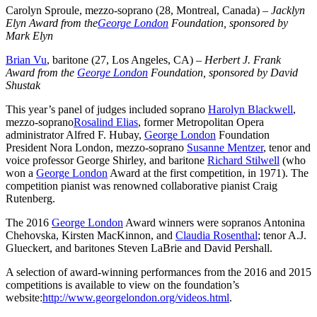
Carolyn Sproule, mezzo-soprano (28, Montreal, Canada) –
Jacklyn
Elyn Award from the
George London
Foundation, sponsored by
Mark Elyn
Brian Vu
, baritone (27, Los Angeles, CA) –
Herbert J. Frank
Award from the
George London
Foundation, sponsored by David
Shustak
This year’s panel of judges included soprano
Harolyn Blackwell
,
mezzo-soprano
Rosalind Elias
, former Metropolitan Opera
administrator Alfred F. Hubay,
George London
Foundation
President Nora London, mezzo-soprano
Susanne Mentzer
, tenor and
voice professor George Shirley, and baritone
Richard Stilwell
(who
won a
George London
Award at the first competition, in 1971). The
competition pianist was renowned collaborative pianist Craig
Rutenberg.
The 2016
George London
Award winners were sopranos Antonina
Chehovska, Kirsten MacKinnon, and
Claudia Rosenthal
; tenor A.J.
Glueckert, and baritones Steven LaBrie and David Pershall.
A selection of award-winning performances from the 2016 and 2015
competitions is available to view on the foundation’s
website:
http://www.georgelondon.org/videos.html
.