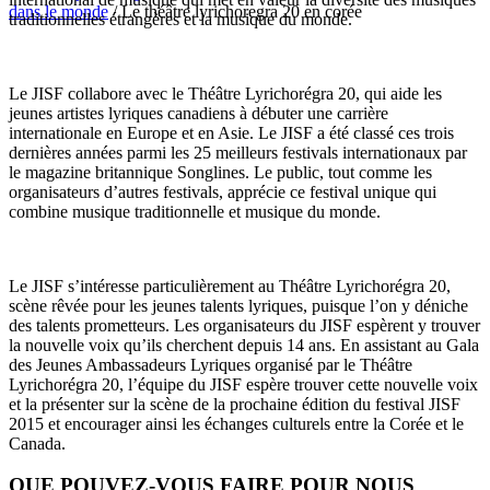
dans le monde
/
Le théâtre lyrichoregra 20 en corée
traditionnelles étrangères et la musique du monde.
Le JISF collabore avec le Théâtre Lyrichorégra 20, qui aide les
jeunes artistes lyriques canadiens à débuter une carrière
internationale en Europe et en Asie. Le JISF a été classé ces trois
dernières années parmi les 25 meilleurs festivals internationaux par
le magazine britannique Songlines. Le public, tout comme les
organisateurs d’autres festivals, apprécie ce festival unique qui
combine musique traditionnelle et musique du monde.
Le JISF s’intéresse particulièrement au Théâtre Lyrichorégra 20,
scène rêvée pour les jeunes talents lyriques, puisque l’on y déniche
des talents prometteurs. Les organisateurs du JISF espèrent y trouver
la nouvelle voix qu’ils cherchent depuis 14 ans. En assistant au Gala
des Jeunes Ambassadeurs Lyriques organisé par le Théâtre
Lyrichorégra 20, l’équipe du JISF espère trouver cette nouvelle voix
et la présenter sur la scène de la prochaine édition du festival JISF
2015 et encourager ainsi les échanges culturels entre la Corée et le
Canada.
QUE POUVEZ-VOUS FAIRE POUR NOUS