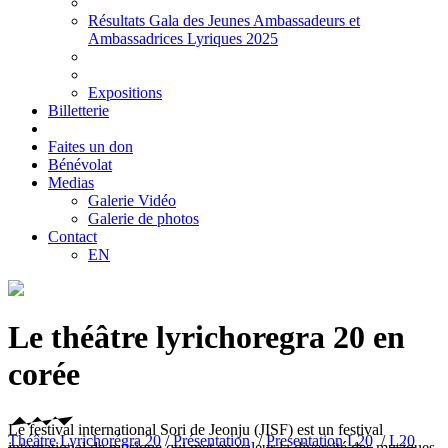
Résultats Gala des Jeunes Ambassadeurs et
Ambassadrices Lyriques 2025
Expositions
Billetterie
Faites un don
Bénévolat
Medias
Galerie Vidéo
Galerie de photos
Contact
EN
Le théâtre lyrichoregra 20 en
corée
Le festival international Sori de Jeonju (JISF) est un festival
Théâtre Lyrichorégra 20
/
Présentation
/
Presentation L20
/
L20
international de musique qui met en valeur la diversité des musiques